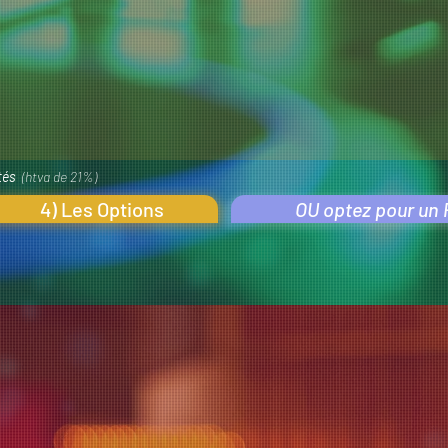
tés
(htva de 21%)
4) Les Options
OU optez pour un P