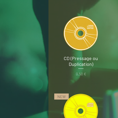
CD (Pressage ou
Duplication)
Prix
0,50 €
NEW