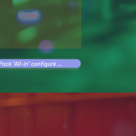
ack "All-in" configuré ...