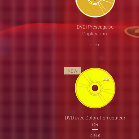
DVD (Pressage ou
Duplication)
Prix
0,52 €
NEW
DVD avec Coloration couleur
OR
Prix
0,64 €