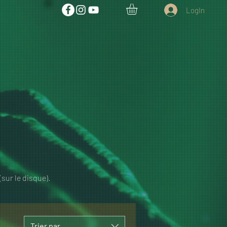
LogIn
sur le disque).
Trier par