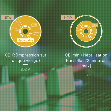
NEW
NEW
CD-R (Impression sur
CD-mini (Métallisation
disque vierge)
Partielle, 22 minutes
max)
Prix
0,47 €
Prix
0,93 €