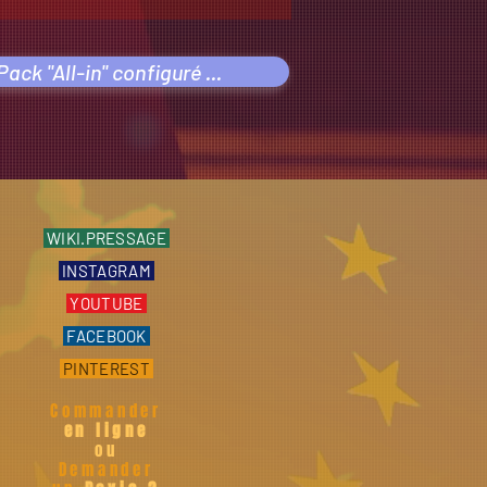
ack "All-in" configuré ...
WIKI.PRESSAGE
INSTAGRAM
YOUTUBE
FACEBOOK
PINTEREST
Commander
en ligne
ou
Demander