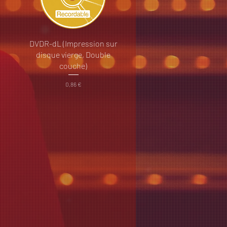
DVDR-dL (Impression sur
disque vierge, Double
couche)
Prix
0,86 €