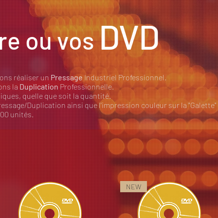
DVD
re ou vos
ons réaliser un
Pressage
Industriel Professionnel.
ions la
Duplication
Professionnelle.
ques, quelle que soit la quantité.
ssage/Duplication ainsi que l'impression couleur sur la "Galette" (
000 unités.
NEW