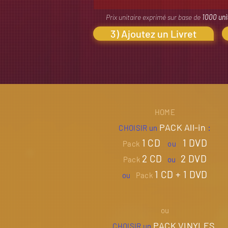
Prix unitaire exprimé sur base de
1000 un
3) Ajoutez un Livret
HOME
PACK All-in
:
CHOISIR un
1 CD
1 DVD
Pack
ou
2 CD
2 DVD
Pack
ou
1 CD
+ 1 DVD
ou
Pack
ou
PACK VINYLES
CHOISIR un