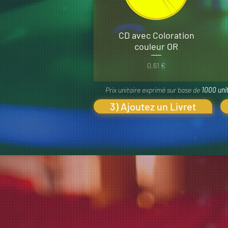
CD avec Coloration
couleur OR
Prix
0,61 €
Prix unitaire exprimé sur base de
1000 uni
3) Ajoutez un Livret