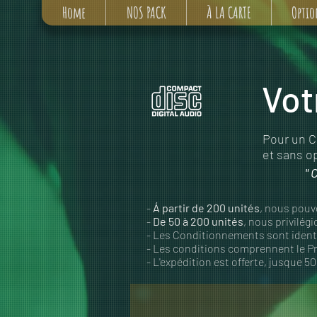
Home
NOS PACK
À LA CARTE
Optio
Vot
Pour un C
et sans op
" 
-
Á partir de 200 unités
, nous pouv
-
De 50 à 200 unités
, nous privilégi
- Les Conditionnements sont identiq
- Les conditions comprennent le Pre
- L'expédition est offerte, jusque 5