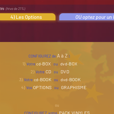
ités
(htva de 21%)
4) Les Options
OU optez pour un P
A à Z
:
CONFIGUREZ de
1)
BOX
BOX
cd-
dvd-
Votre
ou
2)
CD
DVD
Votre
o
u
3)
BOOK
BOOK
cd-
dvd-
Votre
ou
4)
OPTIONS
GRAPHISME
Vos
ou
ou
PACK VINYLES
CONFIGUREZ votre