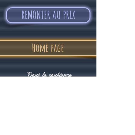
REMONTER AU PRIX
Home page
"Dans la confiance
et la bonne humeur"
Alvin Devolder - Février 2017