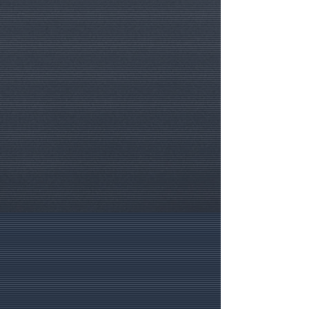
nous au
+32.475.399993
ou via
Whatsapp.