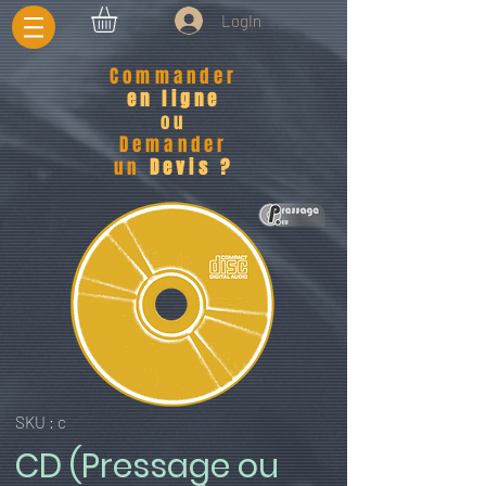
LogIn
Commander
en ligne
ou
Demander
un
Devis ?
SKU : c
CD (Pressage ou