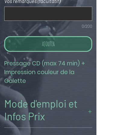
Vos remarques (facultatif)
0/200
AJOUTER
Pressage CD (max 74 min) + 
Impression couleur de la 
Galette
Mode d'emploi et
Infos Prix
((1)) Ajustez la quantité et TOUTES