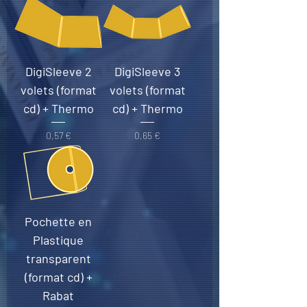
DigiSleeve 2
DigiSleeve 3
volets (format
volets (format
cd) + Thermo
cd) + Thermo
Prix
Prix
0,57 €
0,65 €
Pochette en
Plastique
transparent
(format cd) +
Rabat