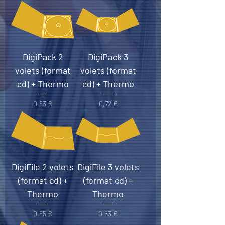
DigiPack 2
DigiPack 3
volets (format
volets (format
cd) + Thermo
cd) + Thermo
Prix
Prix
0,63 €
0,72 €
DigiFile 2 volets
DigiFile 3 volets
(format cd) +
(format cd) +
Thermo
Thermo
Prix
Prix
0,55 €
0,63 €