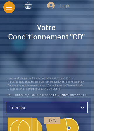
LogIn
Votre
Conditionnement "CD"
- Les conditionnements sont imprimés en Quadri-Color.
- N'oubliez pas, ensuite, d'ajouter un disque à votre configuration
- Tous nos conditionnements sont Cellophanés ou Thermofilmés
- L'expédition est offerte (jusque 5000 unités)
Prix unitaire exprimé sur base de
1000 unités
(htva de 21%)
NEW