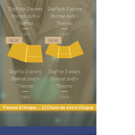
DigiPack 2 volets
DigiPack 3 volets
(format dvd) +
(format dvd) +
Thermo
Thermo
Prix
Prix
0,79 €
1,01 €
NEW
NEW
DigiFile 2 volets
DigiFile 3 volets
(format dvd) +
(format dvd) +
Thermo
Thermo
Prix
Prix
0,68 €
0,91 €
Passez à l'étape ... 2) Choix de votre Disque