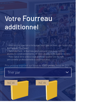
Fourreau
Votre
additionnel
- Allez encore plus loin si le budget n'est pas un frein, par l'ajout d'un
étui appelé "Fourreau".
- Généralement, le fourreau peut contenir plusieurs médias,
plusieurs conditionnements, et donc plusieurs disques et livrets.
- Mais il peut être utile si vous préférez ajouter une touche
personnelle professionnelle supplémentaire.
Prix unitaire exprimé sur base de
1000 unités
(htva de 21%)
NEW
NEW