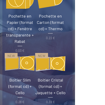
Pochette en
Pochette en
Papier (format
Carton (format
cd) + Fenêtre
cd) + Thermo
transparente +
Prix
0,22 €
Rabat
Prix
0,03 €
NEW
NEW
Boitier Slim
Boitier Cristal
(format cd) +
(format cd) +
Cello
Jaquette + Cello
Prix
Prix
0,28 €
0,39 €