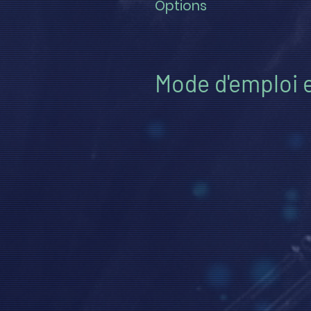
Options
Mode d'emploi e
((1)) Ajustez la quantité et 
prix unitaire affiché à l'écran, 
((2)) Ensuite seulement, AD
conséquence (dégressifs en 
((3)) Cliquez sur le bouton
PANIER afin de connaître le t
options.
((4)) Ajoutez d'autres OPTIO
navigation, et ajoutez-les su
.
((HELP)) Besoin d'aide ?
Appe