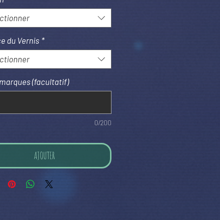
ctionner
e du Vernis
*
ctionner
marques (facultatif)
0/200
AJOUTER