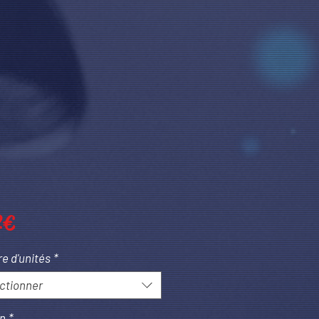
Prix
 €
e d'unités
*
ctionner
on
*