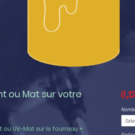
ant ou Mat sur votre
0,12
Nombr
Séle
nt ou UV-Mat sur le fourreau + 
Finiti