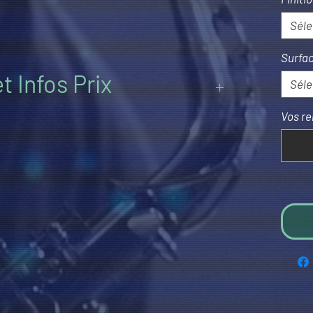
Séle
Surfac
t Infos Prix
Séle
Vos re
TOUTES les options
afin de remplacer le
par le prix total.
APTEZ vos choix
et les prix suivront en
quantités)
 AJOUTER
et rendez-vous dans votre
otal TvaC actuel de votre projet et
NS
éventuelles via notre menu de
ccèssivement à votre panier.
lez-nous au
+32.475.399993
ou via