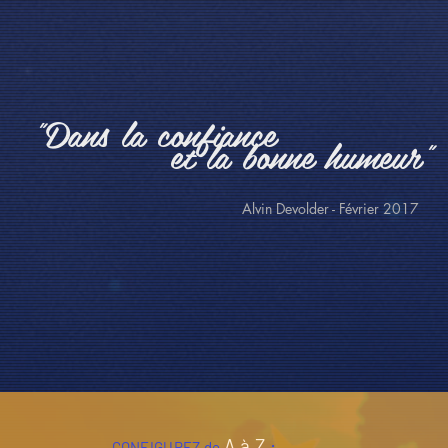
"Dans la confiance
et la bonne humeur"
Alvin Devolder - Février 2017
A à Z
:
CONFIGUREZ de