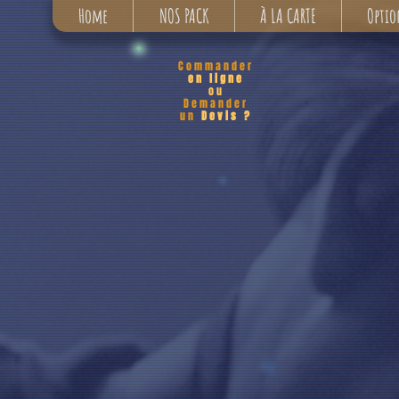
Home
NOS PACK
À LA CARTE
Optio
Commander
en ligne
ou
Demander
un
Devis ?