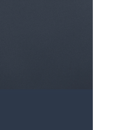
succèssivement à votre panier.
.
((HELP)) Besoin d'aide ?
Appelez-
nous au
+32.475.399993
ou via
Whatsapp.