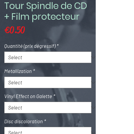
Tour Spindle de CD
+ Film protecteur
Price
€0.50
Quantité (prix dégressif)
*
Metallization
*
Vinyl Effect on Galette
*
Disc discoloration
*