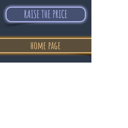
RAISE THE PRICE
home page
"In confidence
and good humor "
Alvin Devolder - February 2017