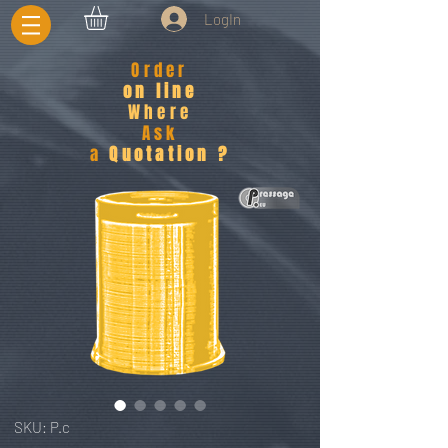
LogIn
Order
on line
Where
Ask
a
Quotation ?
SKU: P.c