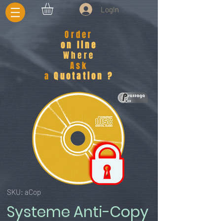
LogIn
Order
on line
Where
Ask
a
Quotation ?
SKU: aCop
Systeme Anti-Copy