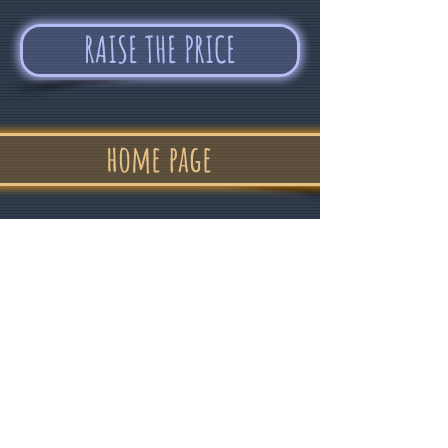
RAISE THE PRICE
home page
"In confidence
and good humor "
Alvin Devolder - February 2017