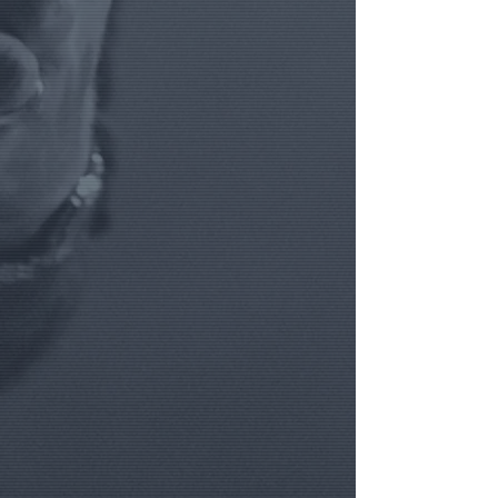
par les lecteurs CD de salon. Lorsque
quantités)
le disque est copié ou lu par certains
((3)) Cliquez sur le bouton AJOUTER
ordinateurs, le périphérique de
et rendez-vous dans votre PANIER
lecture rencontre des erreurs de
afin de connaître le total TvaC actuel
lecture et ne pourra donc pas copier
de votre projet et options.
le disque.
((4)) Ajoutez d'autres OPTIONS
éventuelles via notre menu de
navigation, et ajoutez-les
succèssivement à votre panier.
.
((HELP)) Besoin d'aide ?
Appelez-
nous au
+32.475.399993
ou via
Whatsapp.