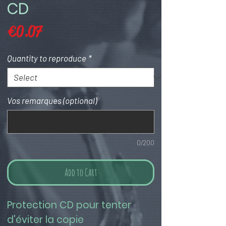
CD
Price
€0.07
Quantity to reproduce
*
Vos remarques (optional)
0/200
Add to Cart
Protection CD pour tenter 
d'éviter la copie