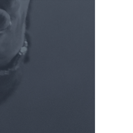
par les lecteurs CD de salon. Lorsque
quantités)
le disque est copié ou lu par certains
((3)) Cliquez sur le bouton AJOUTER
ordinateurs, le périphérique de
et rendez-vous dans votre PANIER
lecture rencontre des erreurs de
afin de connaître le total TvaC actuel
lecture et ne pourra donc pas copier
de votre projet et options.
le disque.
((4)) Ajoutez d'autres OPTIONS
éventuelles via notre menu de
navigation, et ajoutez-les
succèssivement à votre panier.
.
((HELP)) Besoin d'aide ?
Appelez-
nous au
+32.475.399993
ou via
Whatsapp.