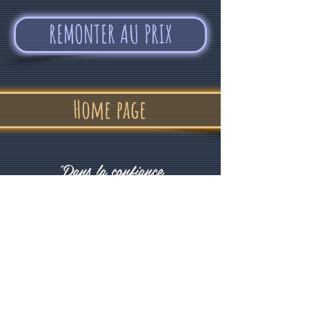
REMONTER AU PRIX
Home page
"Dans la confiance
et la bonne humeur"
Alvin Devolder - Février 2017