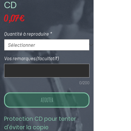
CD
Prix
0,07 €
Quantité à reproduire
*
Vos remarques (facultatif)
0/200
AJOUTER
Protection CD pour tenter 
d'éviter la copie