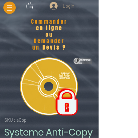
LogIn
Commander
en ligne
ou
Demander
un
Devis ?
SKU : aCop
Systeme Anti-Copy