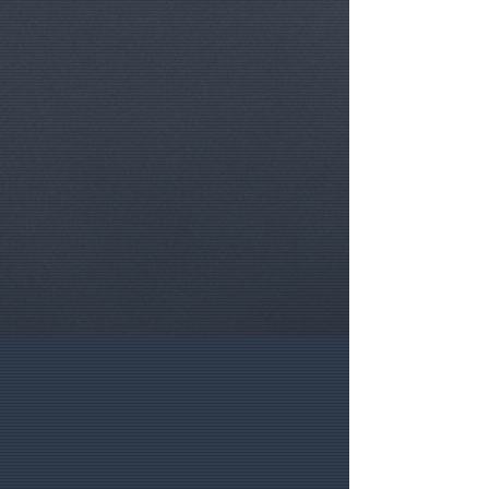
d'auteur
((4)) Ajoutez d'autres OPTIONS
Lisez-moi :
Mode d'emploi
éventuelles via notre menu de
navigation, et ajoutez-les
succèssivement à votre panier.
.
((HELP)) Besoin d'aide ?
Appelez-
nous au
+32.475.399993
ou via
Whatsapp.