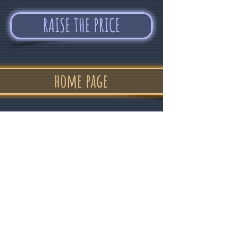
RAISE THE PRICE
home page
"In confidence
and good humor "
Alvin Devolder - February 2017