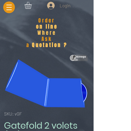
LogIn
Order
on line
Where
Ask
a
Quotation ?
SKU: vGF
Gatefold 2 volets