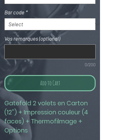
Bar code
*
Vos remarques (optional)
0/200
Add to Cart
Gatefold 2 volets en Carton 
(12'') + Impression couleur (4 
faces) + Thermofilmage + 
Options