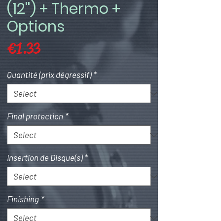
(12'') + Thermo +
Options
Price
€1.33
Quantité (prix dégressif)
*
Final protection
*
Insertion de Disque(s)
*
Finishing
*