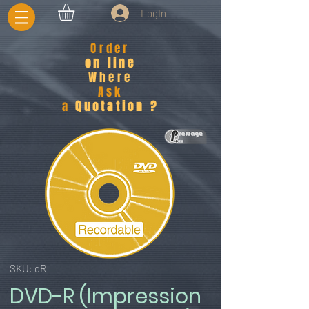
LogIn
Order
on line
Where
Ask
a
Quotation ?
SKU: dR
DVD-R (Impression