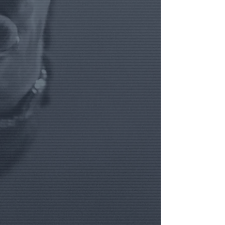
((3)) Cliquez sur le bouton AJOUTER
et rendez-vous dans votre PANIER
afin de connaître le total TvaC actuel
de votre projet et options.
((4)) Ajoutez d'autres OPTIONS
éventuelles via notre menu de
navigation, et ajoutez-les
succèssivement à votre panier.
.
((HELP)) Besoin d'aide ?
Appelez-
nous au
+32.475.399993
ou via
Whatsapp.