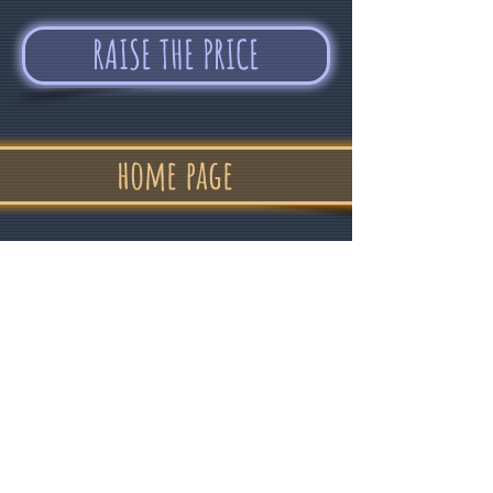
RAISE THE PRICE
home page
"In confidence
and good humor "
Alvin Devolder - February 2017