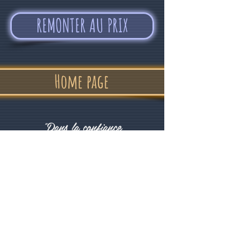
REMONTER AU PRIX
Home page
"Dans la confiance
et la bonne humeur"
Alvin Devolder - Février 2017