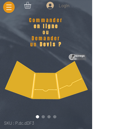
LogIn
Commander
en ligne
ou
Demander
un
Devis ?
SKU : P.dc.dDF3