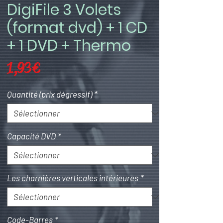
DigiFile 3 Volets
(format dvd) + 1 CD
+ 1 DVD + Thermo
Prix
1,93 €
Quantité (prix dégressif)
*
Capacité DVD
*
Les charnières verticales intérieures
*
Code-Barres
*