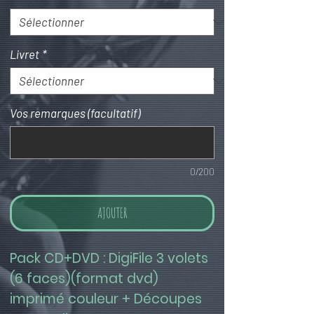
Livret
*
Vos remarques (facultatif)
0/200
AJOUTER
Pack CD+DVD : DigiFile 3 volets 
(6 faces)(format dvd) 
imprimé couleur + Découpes 