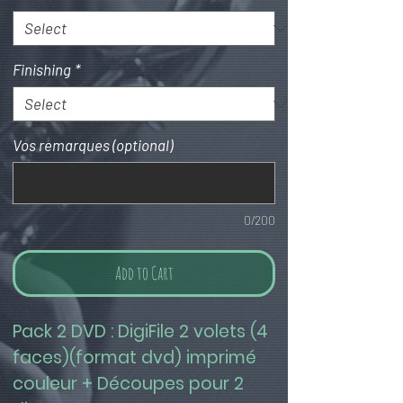
Finishing
*
Vos remarques (optional)
0/200
Add to Cart
Pack 2 DVD : DigiFile 2 volets (4 
faces)(format dvd) imprimé 
couleur + Découpes pour 2 