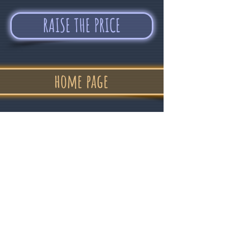
RAISE THE PRICE
home page
"In confidence
and good humor "
Alvin Devolder - February 2017