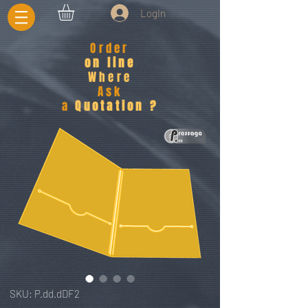
LogIn
Order
on line
Where
Ask
a
Quotation ?
SKU: P.dd.dDF2