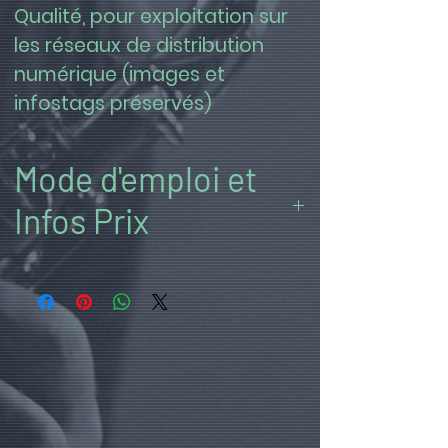
Qualité, pour exploitation sur 
les réseaux de distribution 
numérique (images et 
infostags préservés)
Mode d'emploi et
Infos Prix
((1)) Ajustez la quantité et TOUTES
les options
afin de remplacer le prix
unitaire affiché à l'écran, par le prix
total.
((2)) Ensuite seulement, ADAPTEZ
vos choix
et les prix suivront en
conséquence (dégressifs en