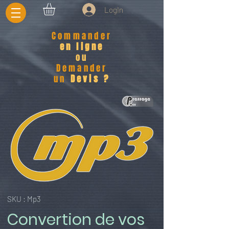
LogIn
Commander
en ligne
ou
Demander
un
Devis ?
SKU : Mp3
Convertion de vos