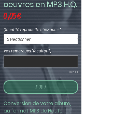
oeuvres en MP3 H.Q.
Prix
0,05 €
Quantité reproduite chez nous
*
Vos remarques (facultatif)
0/200
AJOUTER
Conversion de votre album, 
au format MP3 de Haute 