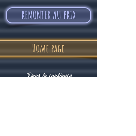
REMONTER AU PRIX
Home page
"Dans la confiance
et la bonne humeur"
Alvin Devolder - Février 2017