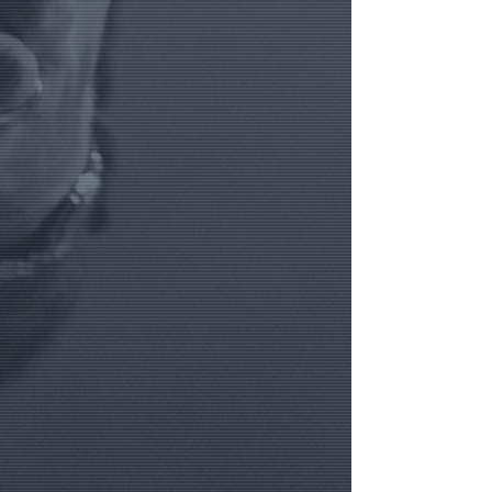
quantités)
((3)) Cliquez sur le bouton AJOUTER
et rendez-vous dans votre PANIER
afin de connaître le total TvaC actuel
de votre projet et options.
((4)) Ajoutez d'autres OPTIONS
éventuelles via notre menu de
navigation, et ajoutez-les
succèssivement à votre panier.
.
((HELP)) Besoin d'aide ?
Appelez-
nous au
+32.475.399993
ou via
Whatsapp.