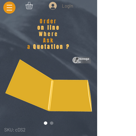
LogIn
Order
on line
Where
Ask
a
Quotation ?
SKU: cDS2