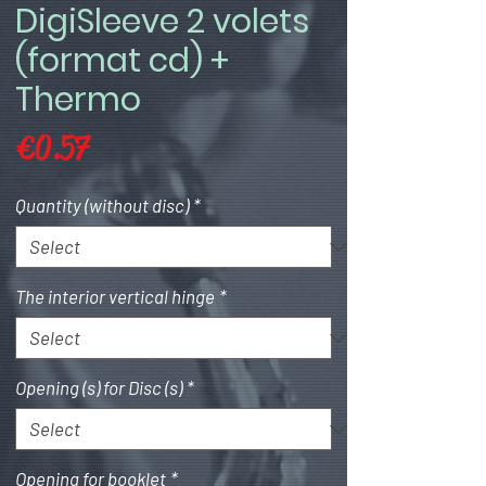
DigiSleeve 2 volets
(format cd) +
Thermo
Price
€0.57
Quantity (without disc)
*
The interior vertical hinge
*
Opening (s) for Disc (s)
*
Opening for booklet
*