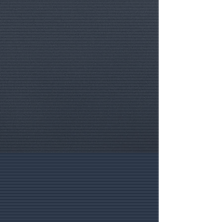
navigation, et ajoutez-les
succèssivement à votre panier.
.
((HELP)) Besoin d'aide ?
Appelez-
nous au
+32.475.399993
ou via
Whatsapp.