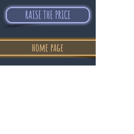
RAISE THE PRICE
home page
"In confidence
and good humor "
Alvin Devolder - February 2017