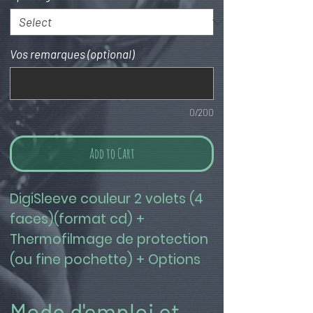
Vos remarques (optional)
0/200
Add to Cart
DigiSleeve couleur 2 volets (4 
faces)(format cd) + 
Thermofilmage de protection 
(ou fine pochette) + Options
Mode d'emploi et