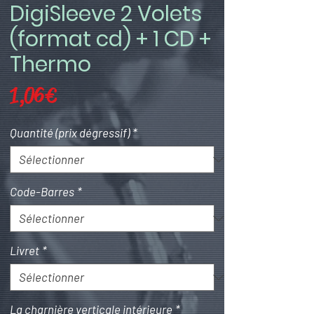
DigiSleeve 2 Volets
(format cd) + 1 CD +
Thermo
Prix
1,06 €
Quantité (prix dégressif)
*
Code-Barres
*
Livret
*
La charnière verticale intérieure
*