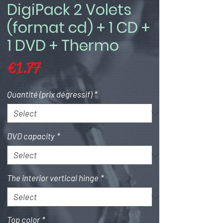
DigiPack 2 Volets
(format cd) + 1 CD +
1 DVD + Thermo
Price
€1.77
Quantité (prix dégressif)
*
DVD capacity
*
The interior vertical hinge
*
Top color
*