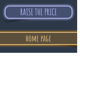
RAISE THE PRICE
home page
"In confidence
and good humor "
Alvin Devolder - February 2017