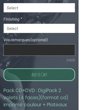
Finishing
*
Vos remarques (optional)
0/200
Add to Cart
Pack CD+DVD : DigiPack 2 
volets (4 faces)(format cd) 
imprimé couleur + Plateaux 