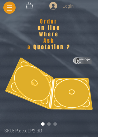
LogIn
Order
on line
Where
Ask
a
Quotation ?
SKU: P.dc.cDP2.dD