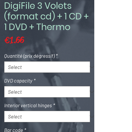
DigiFile 3 Volets
(format cd) + 1 CD +
1 DVD + Thermo
Price
€1.66
Quantité (prix dégressif)
*
DVD capacity
*
Interior vertical hinges
*
Bar code
*