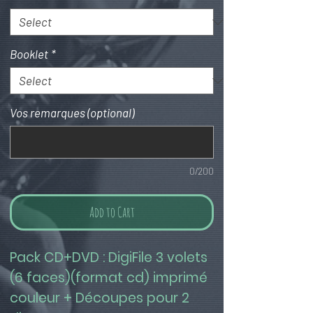
Booklet
*
Vos remarques (optional)
0/200
Add to Cart
Pack CD+DVD : DigiFile 3 volets 
(6 faces)(format cd) imprimé 
couleur + Découpes pour 2 