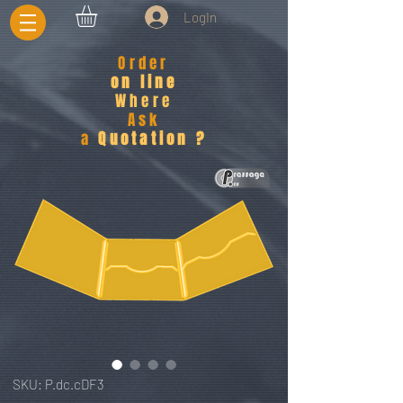
LogIn
Order
on line
Where
Ask
a
Quotation ?
SKU: P.dc.cDF3