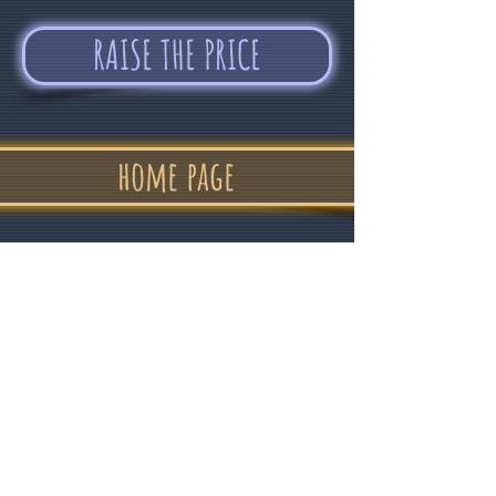
RAISE THE PRICE
home page
"In confidence
and good humor "
Alvin Devolder - February 2017