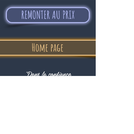
REMONTER AU PRIX
Home page
"Dans la confiance
et la bonne humeur"
Alvin Devolder - Février 2017