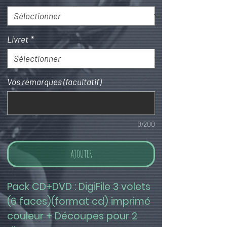
Livret
*
Vos remarques (facultatif)
0/200
AJOUTER
Pack CD+DVD : DigiFile 3 volets 
(6 faces)(format cd) imprimé 
couleur + Découpes pour 2 