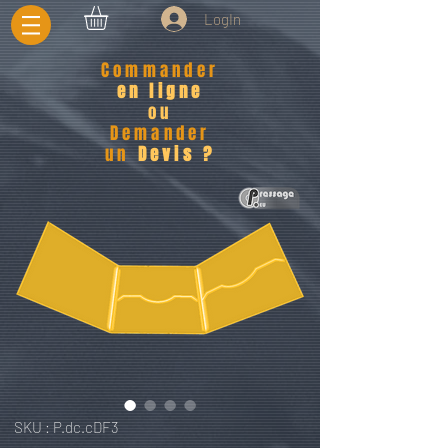
LogIn
Commander
en ligne
ou
Demander
un
Devis ?
SKU : P.dc.cDF3