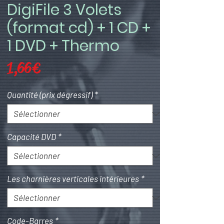
DigiFile 3 Volets
(format cd) + 1 CD +
1 DVD + Thermo
Prix
1,66 €
Quantité (prix dégressif)
*
Capacité DVD
*
Les charnières verticales intérieures
*
Code-Barres
*