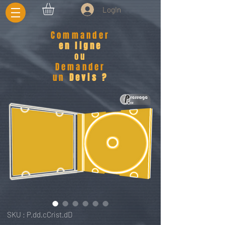
LogIn
Commander
en ligne
ou
Demander
un
Devis ?
SKU : P.dd.cCrist.dD