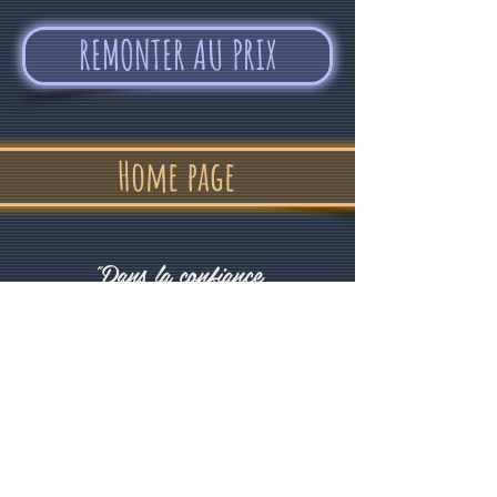
REMONTER AU PRIX
Home page
"Dans la confiance
et la bonne humeur"
Alvin Devolder - Février 2017