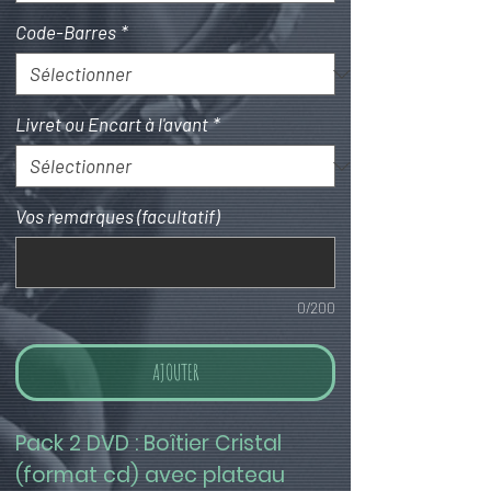
Code-Barres
*
Livret ou Encart à l'avant
*
Vos remarques (facultatif)
0/200
AJOUTER
Pack 2 DVD : Boîtier Cristal 
(format cd) avec plateau 