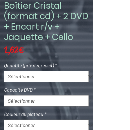
Boîtier Cristal
(format cd) + 2 DVD
+ Encart r/v +
Jaquette + Cello
Prix
1,62 €
Quantité (prix dégressif)
*
Capacité DVD
*
Couleur du plateau
*