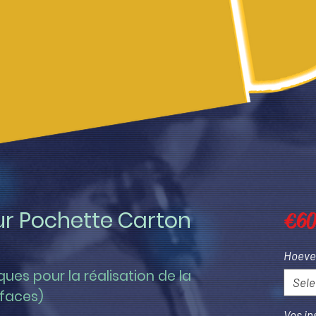
r Pochette Carton
€ 6
Hoeve
es pour la réalisation de la 
Sele
 faces)
Vos in