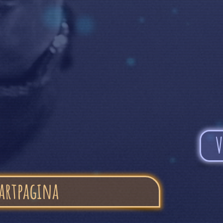
V
artpagina