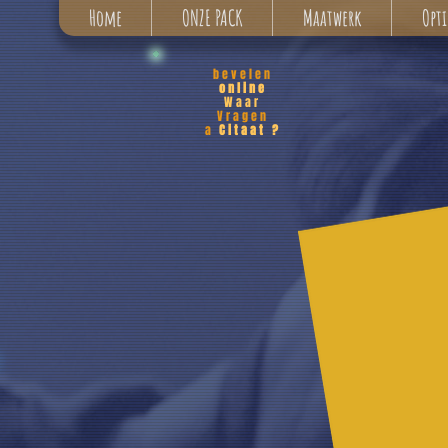
Home
ONZE PACK
Maatwerk
Opti
bevelen
online
Waar
Vragen
a
Citaat ?