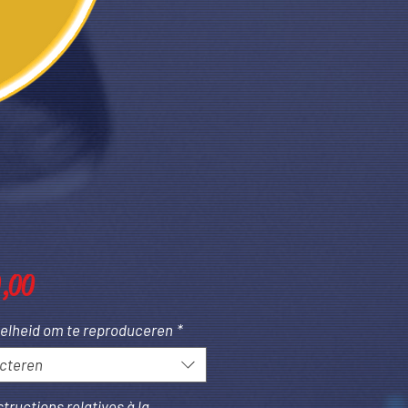
Prijs
0,00
elheid om te reproduceren
*
cteren
structions relatives à la