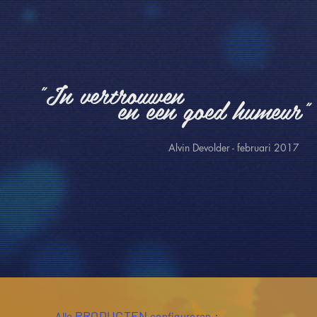
"In vertrouwen
en een goed humeur"
Alvin Devolder - februari 2017
PRODUCTEN
:
Alle
configureren