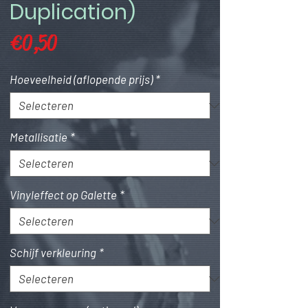
Duplication)
Prijs
€ 0,50
Hoeveelheid (aflopende prijs)
*
Metallisatie
*
Vinyleffect op Galette
*
Schijf verkleuring
*