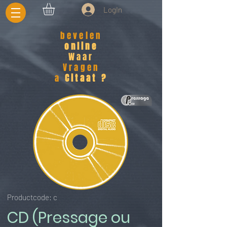
LogIn
bevelen
online
Waar
Vragen
a
Citaat ?
Productcode: c
CD (Pressage ou