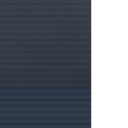
nous au
+32.475.399993
ou via
Whatsapp.