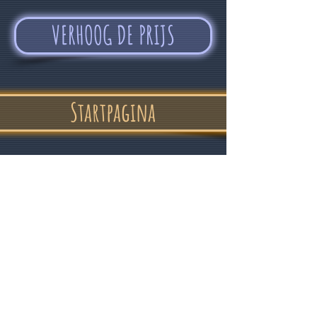
VERHOOG DE PRIJS
Startpagina
"In vertrouwen
en een goed humeur"
Alvin Devolder - februari 2017