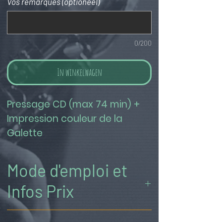
Vos remarques (optioneel)
0/200
In winkelwagen
Pressage CD (max 74 min) + 
Impression couleur de la 
Galette
Mode d'emploi et
Infos Prix
((1)) Ajustez la quantité et TOUTES