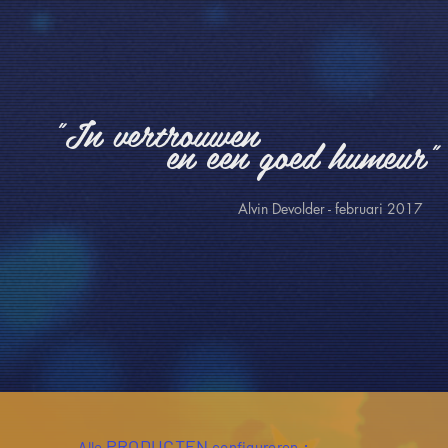
"In vertrouwen
en een goed humeur"
Alvin Devolder - februari 2017
PRODUCTEN
:
Alle
configureren