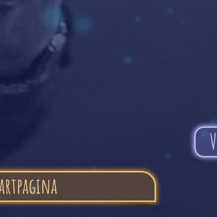
V
artpagina