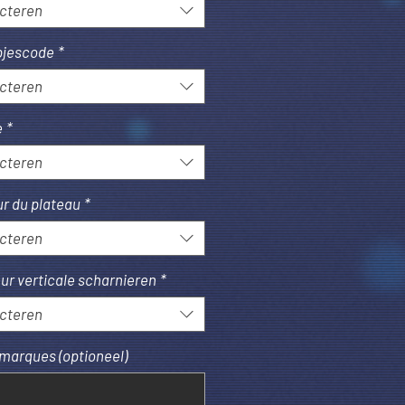
cteren
pjescode
*
cteren
e
*
cteren
r du plateau
*
cteren
eur verticale scharnieren
*
cteren
marques (optioneel)