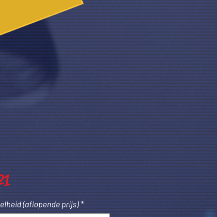
Prijs
21
lheid (aflopende prijs)
*