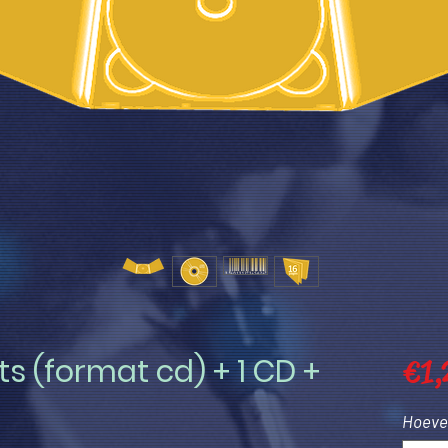
ts (format cd) + 1 CD +
€ 1,
Hoevee