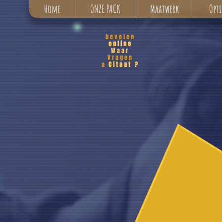
Home
ONZE PACK
Maatwerk
Opti
bevelen
online
Waar
Vragen
a
Citaat ?