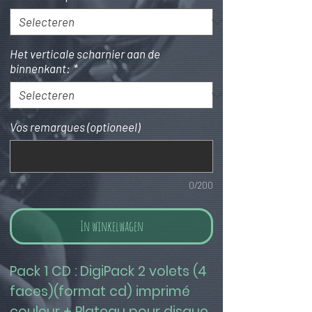
Het verticale scharnier aan de
binnenkant:
*
Vos remarques (optioneel)
0/200
In winkelwagen
Pack 1 CD : DigiPack 2 volets (4 
faces)(format cd) imprimé 
couleur + Plateau pour disque 