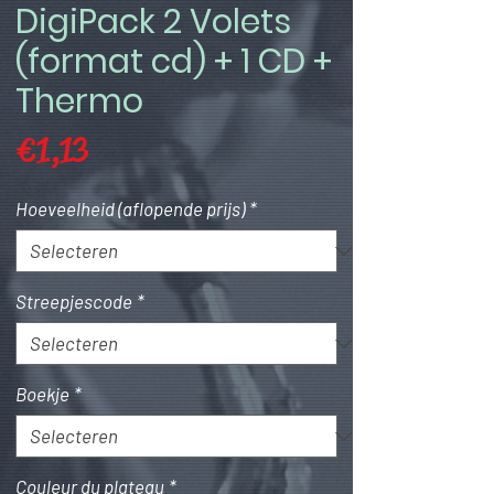
DigiPack 2 Volets
(format cd) + 1 CD +
Thermo
Prijs
€ 1,13
Hoeveelheid (aflopende prijs)
*
Streepjescode
*
Boekje
*
Couleur du plateau
*