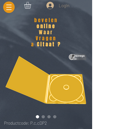
LogIn
bevelen
online
Waar
Vragen
a
Citaat ?
Productcode: P.c.cDP2