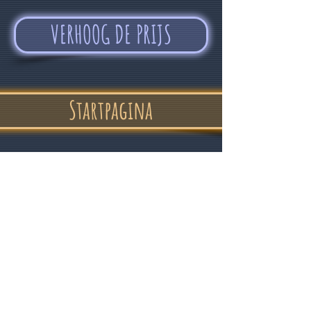
VERHOOG DE PRIJS
Startpagina
"In vertrouwen
en een goed humeur"
Alvin Devolder - februari 2017