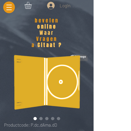
LogIn
bevelen
online
Waar
Vragen
a
Citaat ?
Productcode: P.dc.dAma.dD