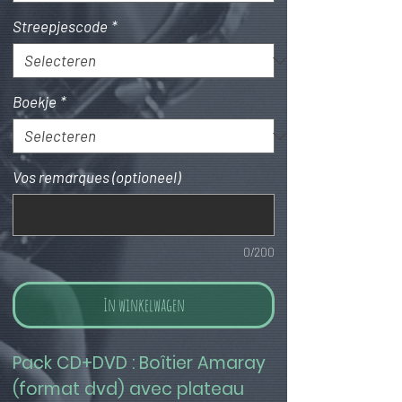
Streepjescode
*
Boekje
*
Vos remarques (optioneel)
0/200
In winkelwagen
Pack CD+DVD : Boîtier Amaray 
(format dvd) avec plateau 