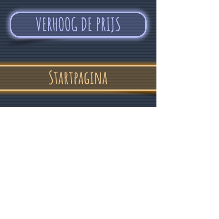
VERHOOG DE PRIJS
Startpagina
"In vertrouwen
en een goed humeur"
Alvin Devolder - februari 2017