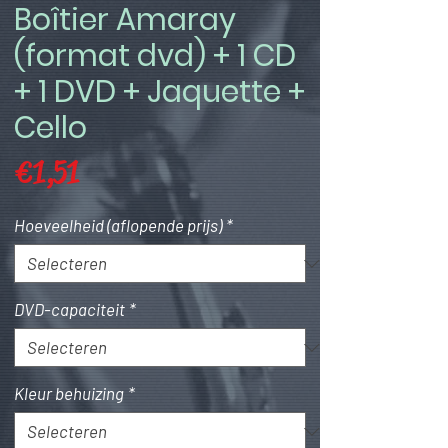
Boîtier Amaray
(format dvd) + 1 CD
+ 1 DVD + Jaquette +
Cello
Prijs
€ 1,51
Hoeveelheid (aflopende prijs)
*
DVD-capaciteit
*
Kleur behuizing
*