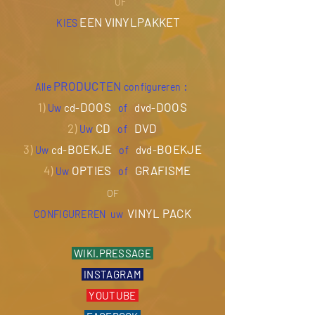
OF
EEN VINYLPAKKET
KIES
PRODUCTEN
:
Alle
configureren
1)
DOOS
DOOS
cd-
dvd-
Uw
of
2)
CD
DVD
Uw
of
3)
BOEKJE
BOEKJE
cd-
dvd-
Uw
of
4)
OPTIES
GRAFISME
Uw
of
OF
VINYL PACK
CONFIGUREREN
uw
WIKI.PRESSAGE
INSTAGRAM
YOUTUBE