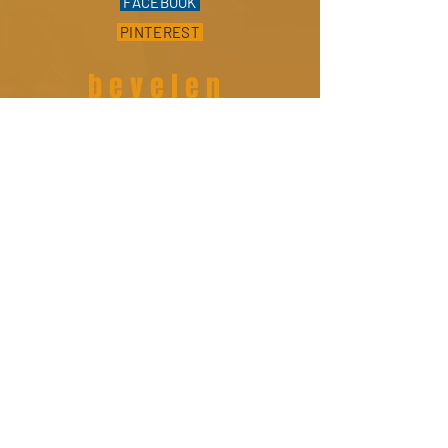
FACEBOOK
PINTEREST
bevelen
online
Waar
Vragen
a
Citaat ?
Pressage.EU © 2026 -
Instagram
-
Facebook
- e-