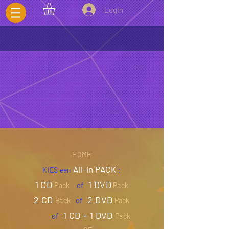
LogIn
HOME
All-in PACK
:
KIES een
1 CD
1 DVD
Pack
of
Pack
2 CD
2 DVD
Pack
of
Pack
1 CD
+ 1 DVD
of
Pack